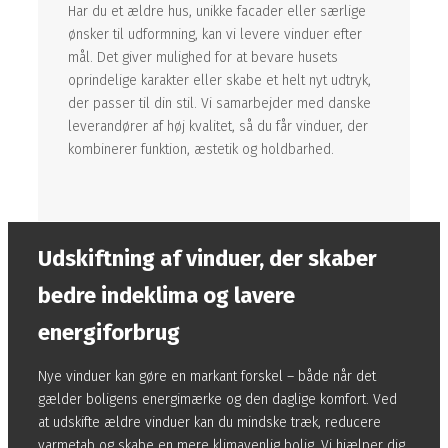
Har du et ældre hus, unikke facader eller særlige
ønsker til udformning, kan vi levere vinduer efter
mål. Det giver mulighed for at bevare husets
oprindelige karakter eller skabe et helt nyt udtryk,
der passer til din stil. Vi samarbejder med danske
leverandører af høj kvalitet, så du får vinduer, der
kombinerer funktion, æstetik og holdbarhed.
Udskiftning af vinduer, der skaber
bedre indeklima og lavere
energiforbrug
Nye vinduer kan gøre en markant forskel – både når det
gælder boligens energimærke og den daglige komfort. Ved
at udskifte ældre vinduer kan du mindske træk, reducere
varmetab og skabe en mere klimavenlig bolig. Vi hjælper dig