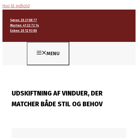
Hop til indhold
Søren: 20 21 88 77
Morten: 41 22 72 14
Esben: 20 12 93 80
MENU
UDSKIFTNING AF VINDUER, DER
MATCHER BÅDE STIL OG BEHOV