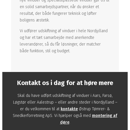
nye vinduer og specialtilpassede vinduer gør os til
en solid samarbejdspartner, når du ønsker et
resultat, der både fungerer teknisk og løfter
boligens æstetik.
Vi udfører udskiftning af vinduer i hele Nordjylland
og har et tæt samarbejde med anerkendte
leverandører, så du får løsninger, der matcher
både funktion, stil og budget.
Kontakt os i dag for at høre mere
Skal du have udført udskiftning af vinduer i Aars, Farsø,
Løgstør eller Aalestrup – eller andre steder i Nordjylland –
er du velkommen til at
kontakte
Østrup Tømrer- &
Snedkerforretning ApS. Vi hjælper også med
montering af
døre
.